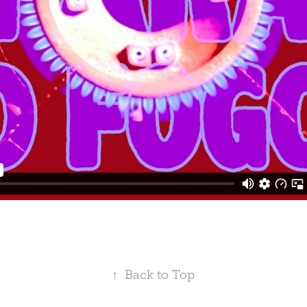
↑
Back to Top